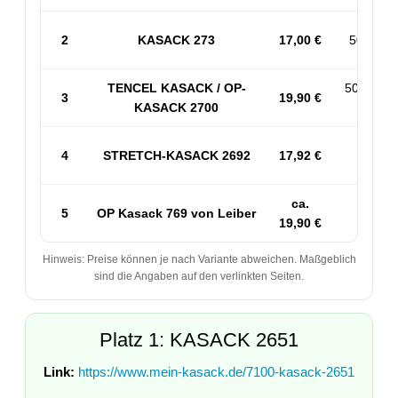
2
KASACK 273
17,00 €
50% BW 
TENCEL KASACK / OP-
50% PES
3
19,90 €
KASACK 2700
53% 
4
STRETCH-KASACK 2692
17,92 €
Sp
ca.
5
OP Kasack 769 von Leiber
50
19,90 €
Hinweis: Preise können je nach Variante abweichen. Maßgeblich
sind die Angaben auf den verlinkten Seiten.
Platz 1: KASACK 2651
Link:
https://www.mein-kasack.de/7100-kasack-2651