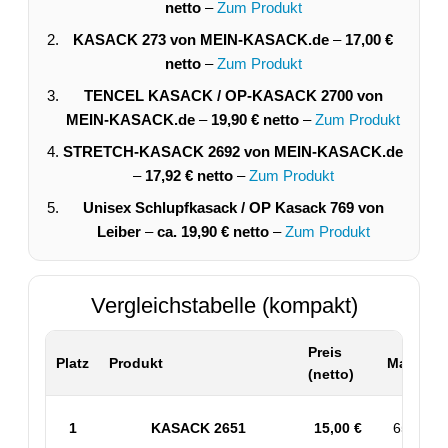
netto
–
Zum Produkt
KASACK 273 von MEIN-KASACK.de
–
17,00 €
netto
–
Zum Produkt
TENCEL KASACK / OP-KASACK 2700 von
MEIN-KASACK.de
–
19,90 € netto
–
Zum Produkt
STRETCH-KASACK 2692 von MEIN-KASACK.de
–
17,92 € netto
–
Zum Produkt
Unisex Schlupfkasack / OP Kasack 769 von
Leiber
–
ca. 19,90 € netto
–
Zum Produkt
Vergleichstabelle (kompakt)
Preis
Platz
Produkt
Material 
(netto)
1
KASACK 2651
15,00 €
65% PES